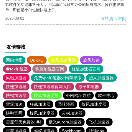
款软件的功能非常强大，可以满足我日常办公的所有需求。操作也很简
单，即使是小白也能快速上手。
2025-08-01
支持
[0]
反对
[0]
友情链接
网站地图
QuickQ
旋风加速度器
旋风加速
tiktok加速器
狗急加速器官网
优途加速器官网
风驰加速器
免费vps加速器外网苹果版
旋风加速度器
快连加速器
快连加速器官网入口
原子加速器
快鸭加速器
旋风加速度器
外网网址导航
软件中心
雷霆加速
狂飙加速器
哔咔漫画
旋风加速度器
快鸭官网
旋风加速度器
云梯加速器
雷霆每天免费2小时
极光aurora加速器
飞机加速器
雷霆加器速
蚂蚁加速器
Sockboom
快连npv