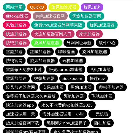
网站地图
QuickQ
旋风加速度器
旋风加速
tiktok加速器
狗急加速器官网
优途加速器官网
风驰加速器
免费vps加速器外网苹果版
旋风加速度器
快连加速器
快连加速器官网入口
原子加速器
快鸭加速器
旋风加速度器
外网网址导航
软件中心
雷霆加速
狂飙加速器
哔咔漫画
旋风加速度器
快鸭官网
旋风加速度器
云梯加速器
雷霆每天免费2小时
极光aurora加速器
飞机加速器
雷霆加器速
蚂蚁加速器
Sockboom
快连npv
旋风加速器官网
安易加速器
黑豹加速器
爬梯子加速器
免费梯子加速器永久免费版
风驰加速器
飞驰加速器
快连加速器app
永久不收费的vp加速器2023
加速器试用一天
海外加速器试用一小时
一元机场
旋风加速官网下载
黑洞海外npv加速梯子
西柚加速
黑洞加速npv官网下载
永久免费梯子加速器app