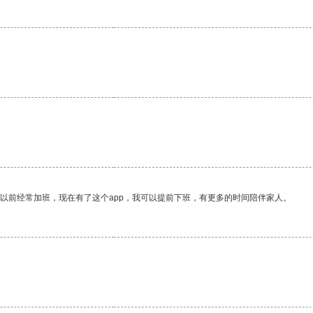
我以前经常加班，现在有了这个app，我可以提前下班，有更多的时间陪伴家人。