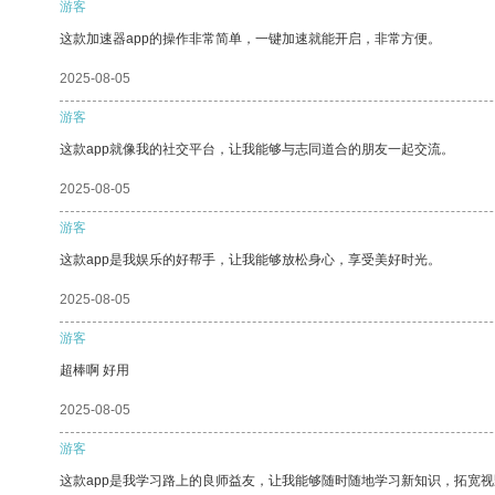
游客
这款加速器app的操作非常简单，一键加速就能开启，非常方便。
2025-08-05
游客
这款app就像我的社交平台，让我能够与志同道合的朋友一起交流。
2025-08-05
游客
这款app是我娱乐的好帮手，让我能够放松身心，享受美好时光。
2025-08-05
游客
超棒啊 好用
2025-08-05
游客
这款app是我学习路上的良师益友，让我能够随时随地学习新知识，拓宽视