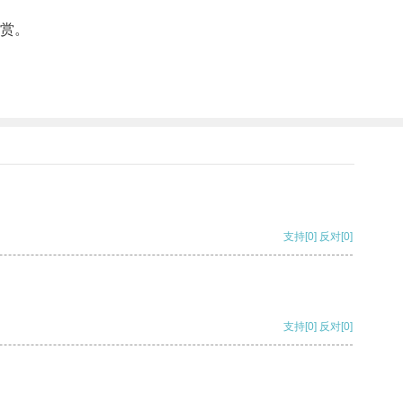
欣赏。
支持
[0]
反对
[0]
支持
[0]
反对
[0]