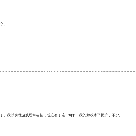
心。
了。我以前玩游戏经常会输，现在有了这个app，我的游戏水平提升了不少。