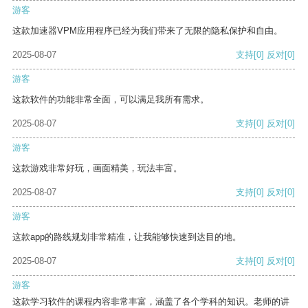
游客
这款加速器VPM应用程序已经为我们带来了无限的隐私保护和自由。
2025-08-07
支持
[0]
反对
[0]
游客
这款软件的功能非常全面，可以满足我所有需求。
2025-08-07
支持
[0]
反对
[0]
游客
这款游戏非常好玩，画面精美，玩法丰富。
2025-08-07
支持
[0]
反对
[0]
游客
这款app的路线规划非常精准，让我能够快速到达目的地。
2025-08-07
支持
[0]
反对
[0]
游客
这款学习软件的课程内容非常丰富，涵盖了各个学科的知识。老师的讲