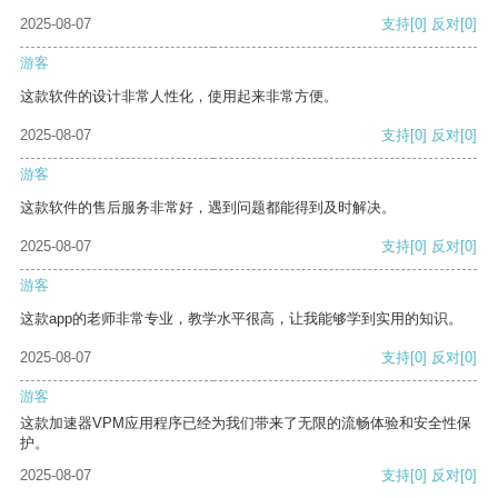
2025-08-07
支持
[0]
反对
[0]
游客
这款软件的设计非常人性化，使用起来非常方便。
2025-08-07
支持
[0]
反对
[0]
游客
这款软件的售后服务非常好，遇到问题都能得到及时解决。
2025-08-07
支持
[0]
反对
[0]
游客
这款app的老师非常专业，教学水平很高，让我能够学到实用的知识。
2025-08-07
支持
[0]
反对
[0]
游客
这款加速器VPM应用程序已经为我们带来了无限的流畅体验和安全性保
护。
2025-08-07
支持
[0]
反对
[0]