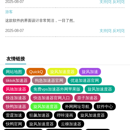
2025-08-07
支持
[0]
反对
[0]
游客
这款软件的界面设计非常简洁，一目了然。
2025-08-07
支持
[0]
反对
[0]
友情链接
网站地图
QuickQ
旋风加速度器
旋风加速
tiktok加速器
狗急加速器官网
优途加速器官网
风驰加速器
免费vps加速器外网苹果版
旋风加速度器
快连加速器
快连加速器官网入口
原子加速器
快鸭加速器
旋风加速度器
外网网址导航
软件中心
雷霆加速
狂飙加速器
哔咔漫画
旋风加速度器
快鸭官网
旋风加速度器
云梯加速器