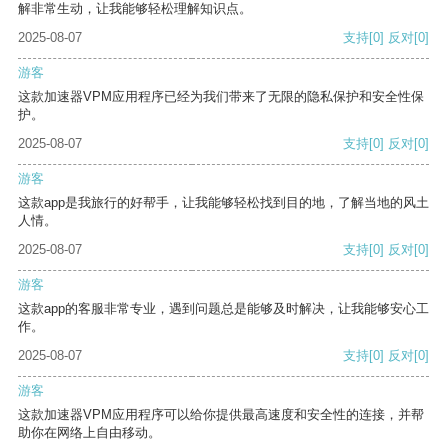
解非常生动，让我能够轻松理解知识点。
2025-08-07
支持
[0]
反对
[0]
游客
这款加速器VPM应用程序已经为我们带来了无限的隐私保护和安全性保
护。
2025-08-07
支持
[0]
反对
[0]
游客
这款app是我旅行的好帮手，让我能够轻松找到目的地，了解当地的风土
人情。
2025-08-07
支持
[0]
反对
[0]
游客
这款app的客服非常专业，遇到问题总是能够及时解决，让我能够安心工
作。
2025-08-07
支持
[0]
反对
[0]
游客
这款加速器VPM应用程序可以给你提供最高速度和安全性的连接，并帮
助你在网络上自由移动。