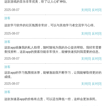
这款游戏的音乐非常优美，听了让人心旷神怡。
2025-08-07
支持
[0]
反对
[0]
游客
这款学习软件的社区氛围非常好，可以与其他学习者交流学习心得。
2025-08-07
支持
[0]
反对
[0]
游客
这款app就像我的私人助理，随时随地为我的办公提供帮助。我经常需要
查找资料，这款app的搜索功能非常强大，能够快速找到我需要的信息。
2025-08-07
支持
[0]
反对
[0]
游客
这款app的学习氛围很浓厚，能够激励我不断学习，让我能够取得更好的
成绩。
2025-08-07
支持
[0]
反对
[0]
游客
这款加速器app的价格有点贵，可以适当降低一些，这样会更加亲民。