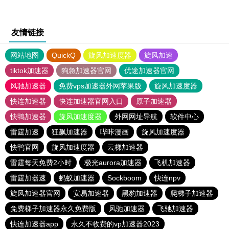
友情链接
网站地图
QuickQ
旋风加速度器
旋风加速
tiktok加速器
狗急加速器官网
优途加速器官网
风驰加速器
免费vps加速器外网苹果版
旋风加速度器
快连加速器
快连加速器官网入口
原子加速器
快鸭加速器
旋风加速度器
外网网址导航
软件中心
雷霆加速
狂飙加速器
哔咔漫画
旋风加速度器
快鸭官网
旋风加速度器
云梯加速器
雷霆每天免费2小时
极光aurora加速器
飞机加速器
雷霆加器速
蚂蚁加速器
Sockboom
快连npv
旋风加速器官网
安易加速器
黑豹加速器
爬梯子加速器
免费梯子加速器永久免费版
风驰加速器
飞驰加速器
快连加速器app
永久不收费的vp加速器2023