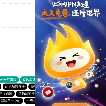
支持
[0]
反对
[0]
支持
[0]
反对
[0]
器外网苹果版
旋风加速度器
快连加速器
旋风加速度器
快鸭官网
旋风加速度器
云梯加速器
易加速器
黑豹加速器
爬梯子加速器
速器试用一小时
一元机场
旋风加速官网下载