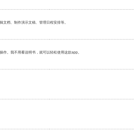
编辑文档、制作演示文稿、管理日程安排等。
操作。我不用看说明书，就可以轻松使用这款app。