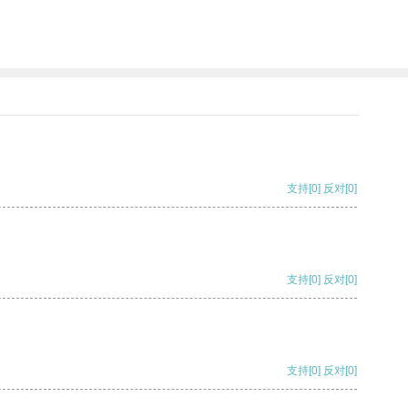
支持
[0]
反对
[0]
支持
[0]
反对
[0]
支持
[0]
反对
[0]