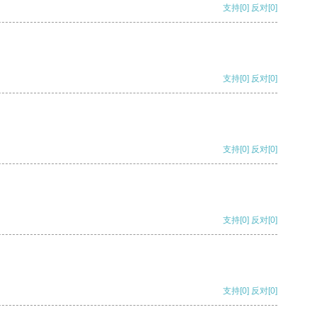
支持
[0]
反对
[0]
支持
[0]
反对
[0]
支持
[0]
反对
[0]
支持
[0]
反对
[0]
支持
[0]
反对
[0]