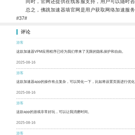
同时，官网还提供在线客服支持，用户可以随时咨
总之，佛跳加速器墙官网是用户获取网络加速服务
#37#
评论
游客
这款加速器VPM应用程序已经为我们带来了无限的隐私保护和自由。
2025-08-16
游客
这款加速器app的操作有点复杂，可以简化一下，比如将设置页面进行优化
2025-08-16
游客
这款app的游戏非常好玩，可以让我消磨时间。
2025-08-16
游客