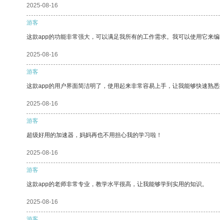
2025-08-16
游客
这款app的功能非常强大，可以满足我所有的工作需求。我可以使用它来
2025-08-16
游客
这款app的用户界面简洁明了，使用起来非常容易上手，让我能够快速熟悉
2025-08-16
游客
超级好用的加速器，妈妈再也不用担心我的学习啦！
2025-08-16
游客
这款app的老师非常专业，教学水平很高，让我能够学到实用的知识。
2025-08-16
游客