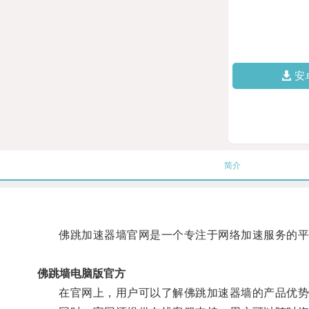
安
简介
佛跳加速器墙官网是一个专注于网络加速服务的平台
佛跳墙电脑版官方
在官网上，用户可以了解佛跳加速器墙的产品优势