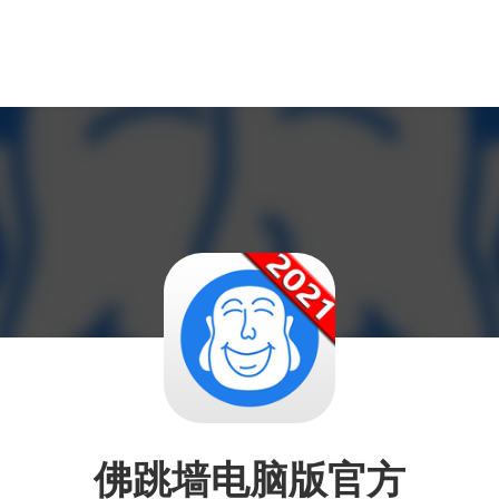
佛跳墙电脑版官方