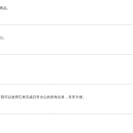
的商品。
心。
。我可以使用它来完成日常办公的所有任务，非常方便。