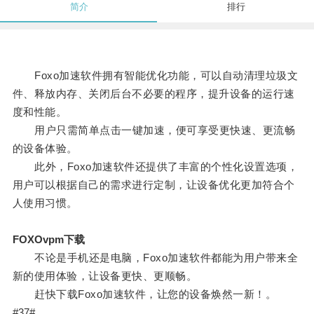
简介
排行
Foxo加速软件拥有智能优化功能，可以自动清理垃圾文
件、释放内存、关闭后台不必要的程序，提升设备的运行速
度和性能。
用户只需简单点击一键加速，便可享受更快速、更流畅
的设备体验。
此外，Foxo加速软件还提供了丰富的个性化设置选项，
用户可以根据自己的需求进行定制，让设备优化更加符合个
人使用习惯。
FOXOvpm下载
不论是手机还是电脑，Foxo加速软件都能为用户带来全
新的使用体验，让设备更快、更顺畅。
赶快下载Foxo加速软件，让您的设备焕然一新！。
#37#