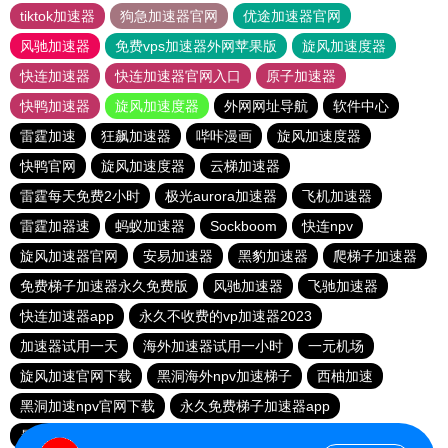
tiktok加速器
狗急加速器官网
优途加速器官网
风驰加速器
免费vps加速器外网苹果版
旋风加速度器
快连加速器
快连加速器官网入口
原子加速器
快鸭加速器
旋风加速度器
外网网址导航
软件中心
雷霆加速
狂飙加速器
哔咔漫画
旋风加速度器
快鸭官网
旋风加速度器
云梯加速器
雷霆每天免费2小时
极光aurora加速器
飞机加速器
雷霆加器速
蚂蚁加速器
Sockboom
快连npv
旋风加速器官网
安易加速器
黑豹加速器
爬梯子加速器
免费梯子加速器永久免费版
风驰加速器
飞驰加速器
快连加速器app
永久不收费的vp加速器2023
加速器试用一天
海外加速器试用一小时
一元机场
旋风加速官网下载
黑洞海外npv加速梯子
西柚加速
黑洞加速npv官网下载
永久免费梯子加速器app
暴雪加速器
快联加速器