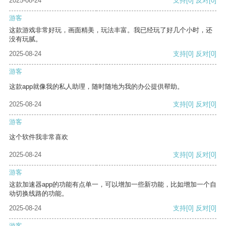
2025-08-24
支持
[0]
反对
[0]
游客
这款游戏非常好玩，画面精美，玩法丰富。我已经玩了好几个小时，还
没有玩腻。
2025-08-24
支持
[0]
反对
[0]
游客
这款app就像我的私人助理，随时随地为我的办公提供帮助。
2025-08-24
支持
[0]
反对
[0]
游客
这个软件我非常喜欢
2025-08-24
支持
[0]
反对
[0]
游客
这款加速器app的功能有点单一，可以增加一些新功能，比如增加一个自
动切换线路的功能。
2025-08-24
支持
[0]
反对
[0]
游客