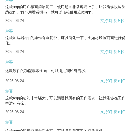
这款app的用户界面简洁明了，使用起来非常容易上手，让我能够快速熟
悉操作。我不用看说明书，就可以轻松使用这款app。
2025-08-24
支持
[0]
反对
[0]
游客
这款加速器app的操作有点复杂，可以简化一下，比如将设置页面进行优
化。
2025-08-24
支持
[0]
反对
[0]
游客
这款软件的功能非常全面，可以满足我所有需求。
2025-08-24
支持
[0]
反对
[0]
游客
这款app的功能非常强大，可以满足我所有的工作需求，让我能够在工作
中游刃有余。
2025-08-24
支持
[0]
反对
[0]
游客
这款app的视频资源非常丰富，可以满足我不同的娱乐需求。