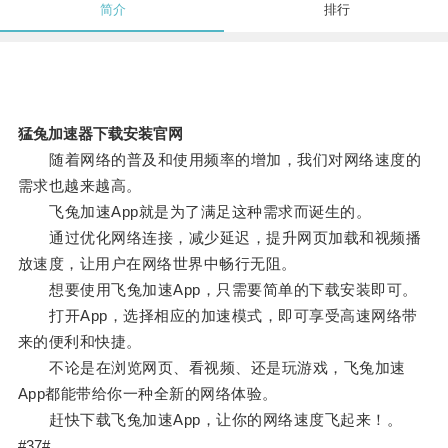
简介
排行
猛兔加速器下载安装官网
随着网络的普及和使用频率的增加，我们对网络速度的
需求也越来越高。
飞兔加速App就是为了满足这种需求而诞生的。
通过优化网络连接，减少延迟，提升网页加载和视频播
放速度，让用户在网络世界中畅行无阻。
想要使用飞兔加速App，只需要简单的下载安装即可。
打开App，选择相应的加速模式，即可享受高速网络带
来的便利和快捷。
不论是在浏览网页、看视频、还是玩游戏，飞兔加速
App都能带给你一种全新的网络体验。
赶快下载飞兔加速App，让你的网络速度飞起来！。
#37#