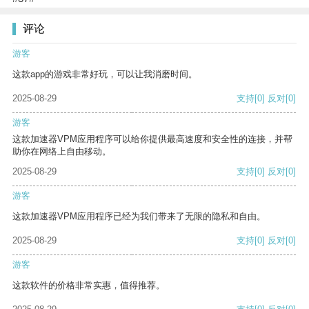
评论
游客
这款app的游戏非常好玩，可以让我消磨时间。
2025-08-29
支持
[0]
反对
[0]
游客
这款加速器VPM应用程序可以给你提供最高速度和安全性的连接，并帮
助你在网络上自由移动。
2025-08-29
支持
[0]
反对
[0]
游客
这款加速器VPM应用程序已经为我们带来了无限的隐私和自由。
2025-08-29
支持
[0]
反对
[0]
游客
这款软件的价格非常实惠，值得推荐。