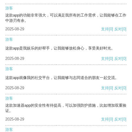
游客
这款app的功能非常强大，可以满足我所有的工作需求，让我能够在工作
中游刃有余。
2025-08-29
支持
[0]
反对
[0]
游客
这款app是我娱乐的好帮手，让我能够放松身心，享受美好时光。
2025-08-29
支持
[0]
反对
[0]
游客
这款app就像我的社交平台，让我能够与志同道合的朋友一起交流。
2025-08-29
支持
[0]
反对
[0]
游客
这款加速器app的安全性有待提高，可以加强防护措施，比如增加双重验
证。
2025-08-29
支持
[0]
反对
[0]
游客