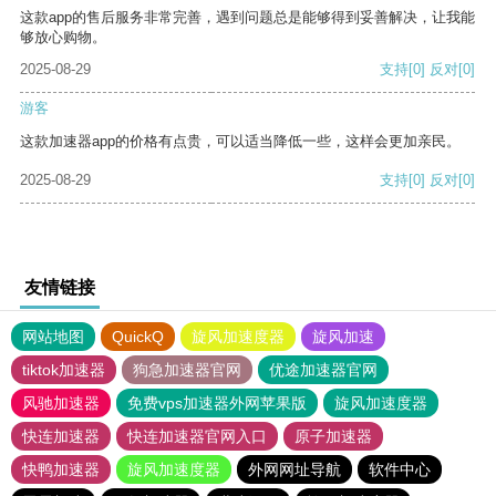
这款app的售后服务非常完善，遇到问题总是能够得到妥善解决，让我能
够放心购物。
2025-08-29
支持
[0]
反对
[0]
游客
这款加速器app的价格有点贵，可以适当降低一些，这样会更加亲民。
2025-08-29
支持
[0]
反对
[0]
友情链接
网站地图
QuickQ
旋风加速度器
旋风加速
tiktok加速器
狗急加速器官网
优途加速器官网
风驰加速器
免费vps加速器外网苹果版
旋风加速度器
快连加速器
快连加速器官网入口
原子加速器
快鸭加速器
旋风加速度器
外网网址导航
软件中心