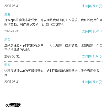
2025-08-31
支持
[0]
反对
[0]
游客
这款app的功能非常强大，可以满足我所有的工作需求。我可以使用它来
编辑文档、制作演示文稿、管理日程安排等。
2025-08-31
支持
[0]
反对
[0]
游客
这款加速器app的功能有点单一，可以增加一些新功能，比如增加一个自
动切换线路的功能。
2025-08-31
支持
[0]
反对
[0]
游客
这款加速器app的客服很贴心，遇到问题都能及时解决，服务态度非常
好。
2025-08-31
支持
[0]
反对
[0]
友情链接