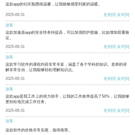
这款app的社区氛围很温馨，让我能够感受到家的温暖。
2025-08-31
支持
[0]
反对
[0]
游客
这款加速器app的安全性有待提高，可以加强防护措施，比如增加双重验
证。
2025-08-31
支持
[0]
反对
[0]
游客
这款学习软件的课程内容非常丰富，涵盖了各个学科的知识。老师的讲
解非常生动，让我能够轻松理解知识点。
2025-08-31
支持
[0]
反对
[0]
游客
这款app是我工作上的得力助手，让我的工作效率提高了50%，让我能够
更轻松地完成工作任务。
2025-08-31
支持
[0]
反对
[0]
游客
这款软件的价格非常实惠，值得推荐。