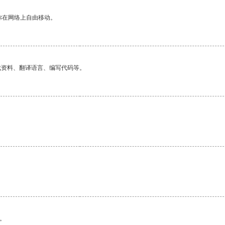
你在网络上自由移动。
找资料、翻译语言、编写代码等。
。