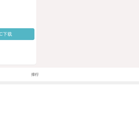
PC下载
排行