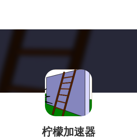
柠檬加速器