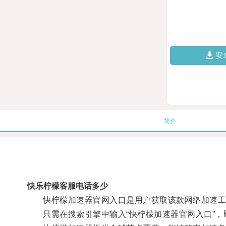
安
简介
快乐柠檬客服电话多少
快柠檬加速器官网入口是用户获取该款网络加速工
只需在搜索引擎中输入“快柠檬加速器官网入口”，