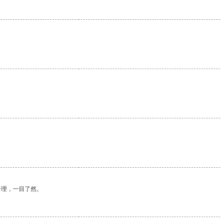
合理，一目了然。