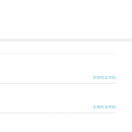
支持
[0]
反对
[0]
支持
[0]
反对
[0]