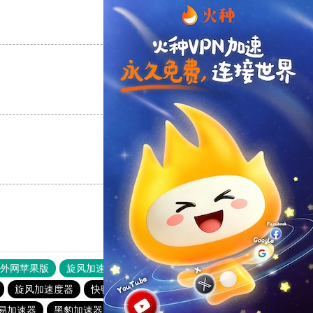
支持
[0]
反对
[0]
支持
[0]
反对
[0]
支持
[0]
反对
[0]
器外网苹果版
旋风加速度器
快连加速器
旋风加速度器
快鸭官网
旋风加速度器
云梯加速器
易加速器
黑豹加速器
爬梯子加速器