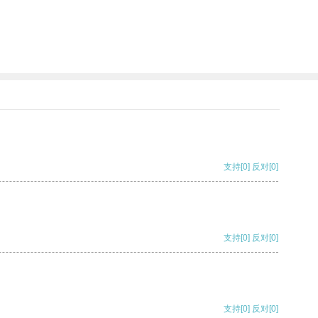
支持
[0]
反对
[0]
支持
[0]
反对
[0]
支持
[0]
反对
[0]