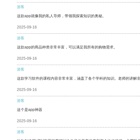
游客
这款app就像我的私人导师，带领我探索知识的奥秘。
2025-09-16
游客
这款app的商品种类非常丰富，可以满足我所有的购物需求。
2025-09-16
游客
这款学习软件的课程内容非常丰富，涵盖了各个学科的知识。老师的讲解
2025-09-16
游客
这个是app神器
2025-09-16
游客