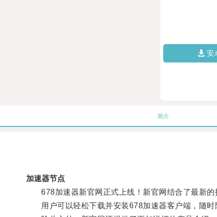
安
简介
加速器节点
678加速器新官网正式上线！新官网结合了最新的
用户可以轻松下载并安装678加速器客户端，随时