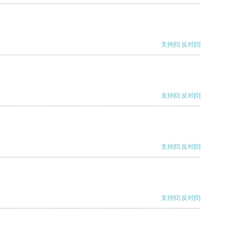
支持
[0]
反对
[0]
支持
[0]
反对
[0]
支持
[0]
反对
[0]
支持
[0]
反对
[0]