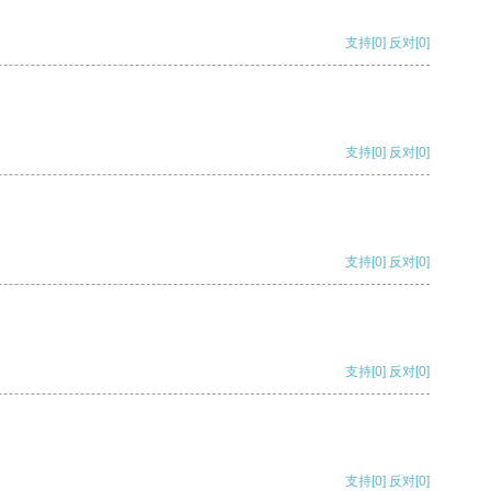
支持
[0]
反对
[0]
支持
[0]
反对
[0]
支持
[0]
反对
[0]
支持
[0]
反对
[0]
支持
[0]
反对
[0]