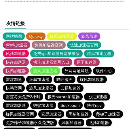
友情链接
网站地图
QuickQ
旋风加速度器
旋风加速
tiktok加速器
狗急加速器官网
优途加速器官网
风驰加速器
免费vps加速器外网苹果版
旋风加速度器
快连加速器
快连加速器官网入口
原子加速器
快鸭加速器
旋风加速度器
外网网址导航
软件中心
雷霆加速
狂飙加速器
哔咔漫画
旋风加速度器
快鸭官网
旋风加速度器
云梯加速器
雷霆每天免费2小时
极光aurora加速器
飞机加速器
雷霆加器速
蚂蚁加速器
Sockboom
快连npv
旋风加速器官网
安易加速器
黑豹加速器
爬梯子加速器
免费梯子加速器永久免费版
风驰加速器
飞驰加速器