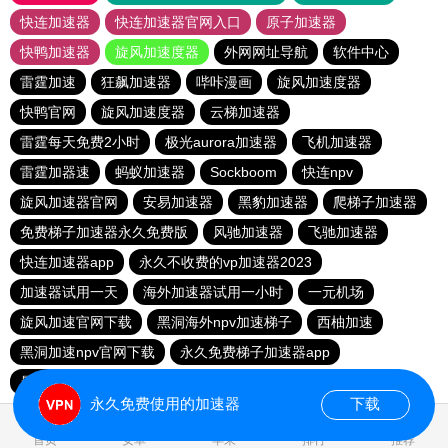
快连加速器
快连加速器官网入口
原子加速器
快鸭加速器
旋风加速度器
外网网址导航
软件中心
雷霆加速
狂飙加速器
哔咔漫画
旋风加速度器
快鸭官网
旋风加速度器
云梯加速器
雷霆每天免费2小时
极光aurora加速器
飞机加速器
雷霆加器速
蚂蚁加速器
Sockboom
快连npv
旋风加速器官网
安易加速器
黑豹加速器
爬梯子加速器
免费梯子加速器永久免费版
风驰加速器
飞驰加速器
快连加速器app
永久不收费的vp加速器2023
加速器试用一天
海外加速器试用一小时
一元机场
旋风加速官网下载
黑洞海外npv加速梯子
西柚加速
黑洞加速npv官网下载
永久免费梯子加速器app
暴雪加速器
快联加速器
永久免费使用的加速器
下载
0.439102s
首页
安卓
苹果
排行
推荐