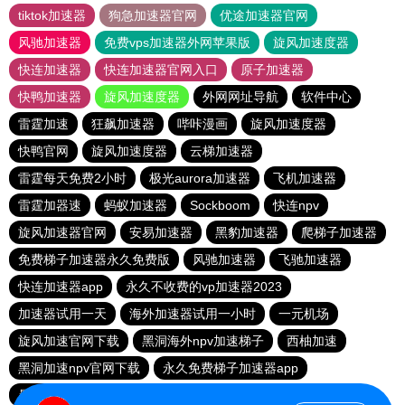
tiktok加速器
狗急加速器官网
优途加速器官网
风驰加速器
免费vps加速器外网苹果版
旋风加速度器
快连加速器
快连加速器官网入口
原子加速器
快鸭加速器
旋风加速度器
外网网址导航
软件中心
雷霆加速
狂飙加速器
哔咔漫画
旋风加速度器
快鸭官网
旋风加速度器
云梯加速器
雷霆每天免费2小时
极光aurora加速器
飞机加速器
雷霆加器速
蚂蚁加速器
Sockboom
快连npv
旋风加速器官网
安易加速器
黑豹加速器
爬梯子加速器
免费梯子加速器永久免费版
风驰加速器
飞驰加速器
快连加速器app
永久不收费的vp加速器2023
加速器试用一天
海外加速器试用一小时
一元机场
旋风加速官网下载
黑洞海外npv加速梯子
西柚加速
黑洞加速npv官网下载
永久免费梯子加速器app
暴雪加速器
快联加速器