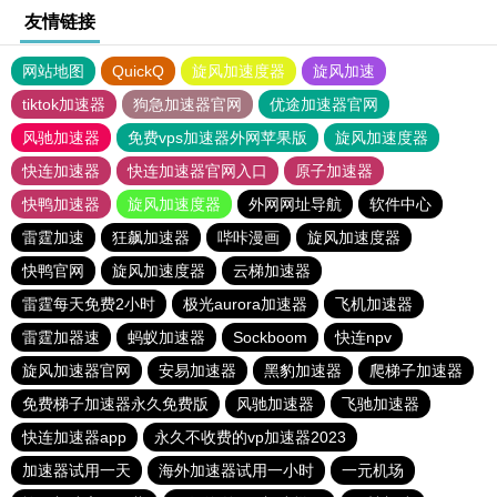
友情链接
网站地图
QuickQ
旋风加速度器
旋风加速
tiktok加速器
狗急加速器官网
优途加速器官网
风驰加速器
免费vps加速器外网苹果版
旋风加速度器
快连加速器
快连加速器官网入口
原子加速器
快鸭加速器
旋风加速度器
外网网址导航
软件中心
雷霆加速
狂飙加速器
哔咔漫画
旋风加速度器
快鸭官网
旋风加速度器
云梯加速器
雷霆每天免费2小时
极光aurora加速器
飞机加速器
雷霆加器速
蚂蚁加速器
Sockboom
快连npv
旋风加速器官网
安易加速器
黑豹加速器
爬梯子加速器
免费梯子加速器永久免费版
风驰加速器
飞驰加速器
快连加速器app
永久不收费的vp加速器2023
加速器试用一天
海外加速器试用一小时
一元机场