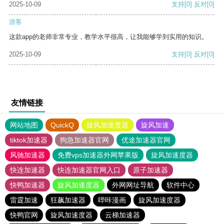
2025-10-09
支持
[0]
反对
[0]
游客
这款app的老师非常专业，教学水平很高，让我能够学到实用的知识。
2025-10-09
支持
[0]
反对
[0]
友情链接
网站地图
QuickQ
旋风加速度器
旋风加速
tiktok加速器
狗急加速器官网
优途加速器官网
风驰加速器
免费vps加速器外网苹果版
旋风加速度器
快连加速器
快连加速器官网入口
原子加速器
快鸭加速器
旋风加速度器
外网网址导航
软件中心
雷霆加速
狂飙加速器
哔咔漫画
旋风加速度器
快鸭官网
旋风加速度器
云梯加速器