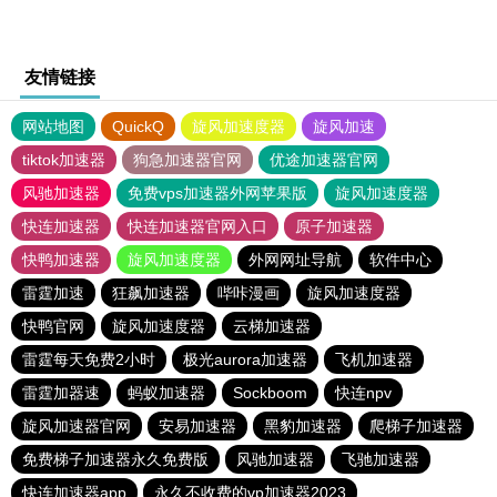
友情链接
网站地图
QuickQ
旋风加速度器
旋风加速
tiktok加速器
狗急加速器官网
优途加速器官网
风驰加速器
免费vps加速器外网苹果版
旋风加速度器
快连加速器
快连加速器官网入口
原子加速器
快鸭加速器
旋风加速度器
外网网址导航
软件中心
雷霆加速
狂飙加速器
哔咔漫画
旋风加速度器
快鸭官网
旋风加速度器
云梯加速器
雷霆每天免费2小时
极光aurora加速器
飞机加速器
雷霆加器速
蚂蚁加速器
Sockboom
快连npv
旋风加速器官网
安易加速器
黑豹加速器
爬梯子加速器
免费梯子加速器永久免费版
风驰加速器
飞驰加速器
快连加速器app
永久不收费的vp加速器2023