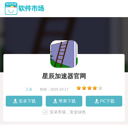
星辰加速器官网
工具
|
时间：2025-10-17
|
安卓下载
苹果下载
PC下载
安卓市场，安全绿色