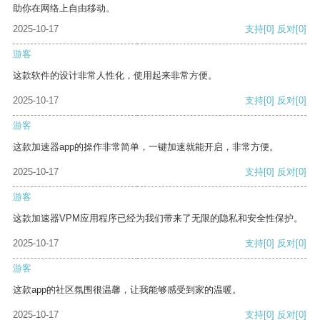
助你在网络上自由移动。
2025-10-17
支持
[0]
反对
[0]
游客
这款软件的设计非常人性化，使用起来非常方便。
2025-10-17
支持
[0]
反对
[0]
游客
这款加速器app的操作非常简单，一键加速就能开启，非常方便。
2025-10-17
支持
[0]
反对
[0]
游客
这款加速器VPM应用程序已经为我们带来了无限的隐私和安全性保护。
2025-10-17
支持
[0]
反对
[0]
游客
这款app的社区氛围很温馨，让我能够感受到家的温暖。
2025-10-17
支持
[0]
反对
[0]