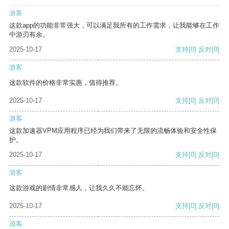
游客
这款app的功能非常强大，可以满足我所有的工作需求，让我能够在工作
中游刃有余。
2025-10-17
支持
[0]
反对
[0]
游客
这款软件的价格非常实惠，值得推荐。
2025-10-17
支持
[0]
反对
[0]
游客
这款加速器VPM应用程序已经为我们带来了无限的流畅体验和安全性保
护。
2025-10-17
支持
[0]
反对
[0]
游客
这款游戏的剧情非常感人，让我久久不能忘怀。
2025-10-17
支持
[0]
反对
[0]
游客