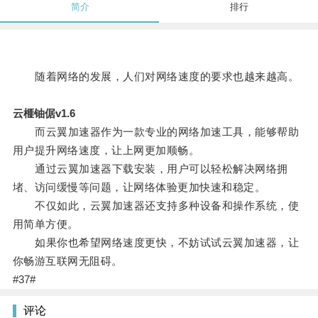
简介
排行
随着网络的发展，人们对网络速度的要求也越来越高。
云榧铀倨v1.6
而云翼加速器作为一款专业的网络加速工具，能够帮助
用户提升网络速度，让上网更加顺畅。
通过云翼加速器下载安装，用户可以轻松解决网络拥
堵、访问缓慢等问题，让网络体验更加快速和稳定。
不仅如此，云翼加速器还支持多种设备和操作系统，使
用简单方便。
如果你也希望网络速度更快，不妨试试云翼加速器，让
你畅游互联网无阻碍。
#37#
评论