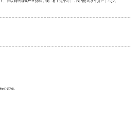
了。我以前玩游戏经常会输，现在有了这个app，我的游戏水平提升了不少。
。
够放心购物。