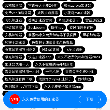
云梯加速器
雷霆每天免费2小时
极光aurora加速器
免费vqn加速外网
旋风加速度器
小蓝鸟pvn加速器
飞机加速器
香蕉加速器官网
暴雪加速器vp
雷霆加器速
蚂蚁加速器
Sockboom
快连npv
旋风加速器官网
安易加速器
暴雪vp永久免费加速器下载官网
黑豹加速器
爬梯子加速器
免费梯子加速器永久免费版
香蕉加速器官网正版
风驰加速器
飞驰加速器
极光加速器
快连加速器app
永久不收费的vp加速器2023
加速器试用一天
永久不收费的海外加速器
海外加速器试用一小时
一元机场
雷霆每天免费2小时
旋风加速官网下载
黑洞海外npv加速梯子
西柚加速
黑洞加速npv官网下载
永久免费梯子加速器app
暴雪加速器
快联加速器
永久免费使用的加速器
下载
0.035638s
首页
安卓
苹果
排行
推荐