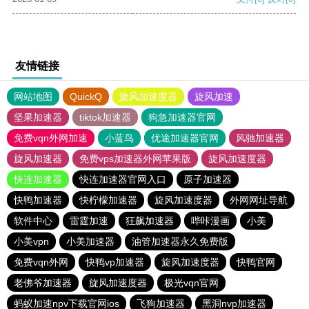
友情链接
网站地图
QuickQ
旋风加速度器
旋风加速
坚果加速器
tiktok加速器
狗急加速器官网
免费vqn外网加速
小蓝鸟
优途加速器官网
风驰加速器
旋风加速器
免费vps加速器外网苹果版
旋风加速度器
快连加速器
快连加速器官网入口
原子加速器
快鸭加速器
快柠檬加速器
旋风加速度器
外网网址导航
软件中心
雷霆加速
狂飙加速器
哔咔漫画
小美
小美vpn
小美加速器
油管加速器永久免费版
免费vqn外网
快鸭vp加速器
旋风加速度器
快鸭官网
老佛爷加速器
旋风加速度器
极光vqn官网
蚂蚁加速npv下载官网ios
飞狗加速器
黑洞nvp加速器