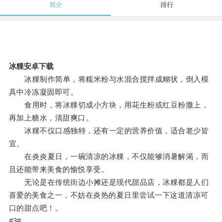
简介
排行
冰粿安卓下载
冰粿制作简单，将糯米粉与水混合搅拌成糊状，倒入模
具中冷冻凝固即可。
食用时，将冰粿切成小方块，用花生粉或红豆粉撒上，
再加上糖水，清甜爽口。
冰粿不仅口感独特，还有一定的营养价值，适合老少皆
宜。
在炎炎夏日，一碗清凉的冰粿，不仅能够消暑解渴，而
且还能带来美食的愉悦享受。
无论是在传统街边小摊还是现代甜品店，冰粿都是人们
喜爱的美食之一，不妨在炎热的夏日里尝试一下这道清凉可
口的甜点吧！。
#3#