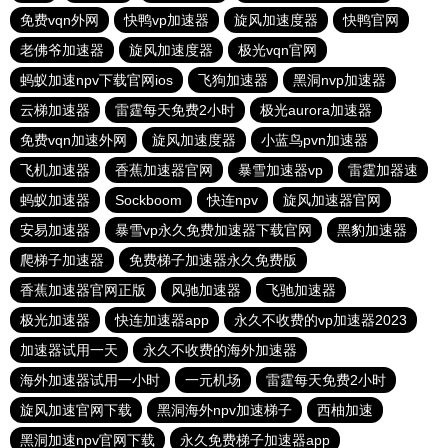
免费vqn外网
快鸭vp加速器
旋风加速度器
快鸭官网
老佛爷加速器
旋风加速度器
极光vqn官网
蚂蚁加速npv下载官网ios
飞狗加速器
黑洞nvp加速器
云梯加速器
雷霆每天免费2小时
极光aurora加速器
免费vqn加速外网
旋风加速度器
小蓝鸟pvn加速器
飞机加速器
香蕉加速器官网
暴雪加速器vp
雷霆加器速
蚂蚁加速器
Sockboom
快连npv
旋风加速器官网
安易加速器
暴雪vp永久免费加速器下载官网
黑豹加速器
爬梯子加速器
免费梯子加速器永久免费版
香蕉加速器官网正版
风驰加速器
飞驰加速器
极光加速器
快连加速器app
永久不收费的vp加速器2023
加速器试用一天
永久不收费的海外加速器
海外加速器试用一小时
一元机场
雷霆每天免费2小时
旋风加速官网下载
黑洞海外npv加速梯子
西柚加速
黑洞加速npv官网下载
永久免费梯子加速器app