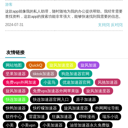
游客
这款app就像我的私人助理，随时随地为我的办公提供帮助。我经常需要
查找资料，这款app的搜索功能非常强大，能够快速找到我需要的信息。
2024-07-31
支持
[0]
反对
[0]
友情链接
网站地图
QuickQ
旋风加速度器
旋风加速
坚果加速器
tiktok加速器
狗急加速器官网
免费vqn外网加速
小蓝鸟
优途加速器官网
风驰加速器
旋风加速器
免费vps加速器外网苹果版
旋风加速度器
快连加速器
快连加速器官网入口
原子加速器
快鸭加速器
快柠檬加速器
旋风加速度器
外网网址导航
软件中心
雷霆加速
狂飙加速器
哔咔漫画
瑞乐小说
小美
小美vpn
小美加速器
油管加速器永久免费版