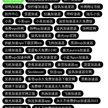
快鸭加速器
快柠檬加速器
旋风加速度器
外网网址导航
软件中心
雷霆加速
狂飙加速器
哔咔漫画
瑞乐小说
小美
小美vpn
小美加速器
油管加速器永久免费版
免费vqn外网
快鸭vp加速器
旋风加速度器
快鸭官网
老佛爷加速器
旋风加速度器
极光vqn官网
蚂蚁加速npv下载官网ios
飞狗加速器
黑洞nvp加速器
云梯加速器
雷霆每天免费2小时
极光aurora加速器
免费vqn加速外网
旋风加速度器
小蓝鸟pvn加速器
飞机加速器
香蕉加速器官网
暴雪加速器vp
雷霆加器速
蚂蚁加速器
Sockboom
快连npv
旋风加速器官网
安易加速器
暴雪vp永久免费加速器下载官网
黑豹加速器
爬梯子加速器
免费梯子加速器永久免费版
香蕉加速器官网正版
风驰加速器
飞驰加速器
极光加速器
快连加速器app
永久不收费的vp加速器2023