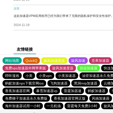
游客
这款加速器VPM应用程序已经为我们带来了无限的隐私保护和安全性保护
2024-11-19
友情链接
网站地图
QuickQ
旋风加速度器
旋风加速
坚果加速器
免费vps加速器外网苹果版
旋风加速度器
快连加速器
快连
哔咔漫画
小美
小美vpn
小美加速器
油管加速器永久免
蚂蚁加速npv下载官网ios
飞狗加速器
黑洞nvp加速器
云梯
香蕉加速器官网
暴雪加速器vp
雷霆加器速
蚂蚁加速器
免费梯子加速器永久免费版
香蕉加速器官网正版
风驰加速器
海外加速器试用一小时
一元机场
雷霆每天免费2小时
旋风