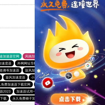
支持
[0]
反对
[0]
途加速器官网
风驰加速器
旋风加速器
加速度器
外网网址导航
软件中心
雷霆加速
狂飙加速器
老佛爷加速器
旋风加速度器
极光vqn官网
旋风加速度器
小蓝鸟pvn加速器
飞机加速器
久免费加速器下载官网
黑豹加速器
爬梯子加速器
2023
加速器试用一天
永久不收费的海外加速器
网下载
永久免费梯子加速器app
暴雪加速器
快联加速器