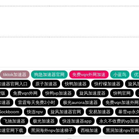
。
tiktok加速器
狗急加速器官网
免费vqn外网加速
小蓝鸟
优
加速器官网入口
原子加速器
快鸭加速器
快柠檬加速器
旋风
费版
免费vqn外网
快鸭vp加速器
旋风加速度器
快鸭官网
加速器
雷霆每天免费2小时
极光aurora加速器
免费vqn加速外网
Sockboom
快连npv
旋风加速器官网
安易加速器
暴雪vp永
飞驰加速器
极光加速器
快连加速器app
永久不收费的vp加速器
加速官网下载
黑洞海外npv加速梯子
西柚加速
黑洞加速npv官