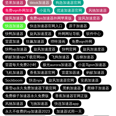
坚果加速器
tiktok加速器
狗急加速器官网
免费vqn外网加速
小蓝鸟
优途加速器官网
风驰加速器
旋风加速器
免费vps加速器外网苹果版
旋风加速度器
快连加速器
快连加速器官网入口
原子加速器
快鸭加速器
旋风加速度器
外网网址导航
软件中心
雷霆加速
狂飙加速器
哔咔漫画
免费vqn外网
快鸭vp加速器
旋风加速度器
快鸭官网
旋风加速度器
蚂蚁加速npv下载官网ios
飞狗加速器
云梯加速器
雷霆每天免费2小时
极光aurora加速器
小蓝鸟pvn加速器
飞机加速器
香蕉加速器官网
雷霆加器速
蚂蚁加速器
Sockboom
快连npv
旋风加速器官网
安易加速器
暴雪vp永久免费加速器下载官网
黑豹加速器
爬梯子加速器
免费梯子加速器永久免费版
香蕉加速器官网正版
风驰加速器
飞驰加速器
快连加速器app
永久不收费的vp加速器2023
加速器试用一天