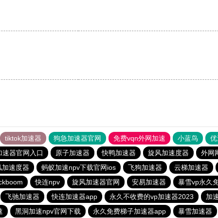
。
tiktok加速器
狗急加速器官网
免费vqn外网加速
小蓝鸟
优
加速器官网入口
原子加速器
快鸭加速器
旋风加速度器
外网
风加速度器
蚂蚁加速npv下载官网ios
飞狗加速器
云梯加速器
ckboom
快连npv
旋风加速器官网
安易加速器
暴雪vp永久
飞驰加速器
快连加速器app
永久不收费的vp加速器2023
加
速
黑洞加速npv官网下载
永久免费梯子加速器app
暴雪加速器