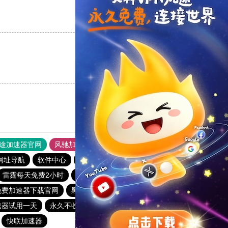
支持
[0]
反对
[0]
支持
[0]
反对
[0]
途加速器官网
风驰加速器
旋风加速器
网址导航
软件中心
雷霆加速
狂飙加速器
哔咔漫画
雷霆每天免费2小时
极光aurora加速器
小蓝鸟pvn加速器
免费加速器下载官网
黑豹加速器
爬梯子加速器
速器试用一天
永久不收费的海外加速器
海外加速器试用一小时
快联加速器