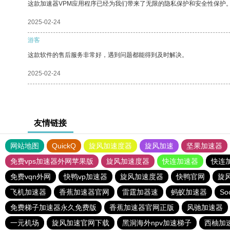
这款加速器VPM应用程序已经为我们带来了无限的隐私保护和安全性保护
2025-02-24
游客
这款软件的售后服务非常好，遇到问题都能得到及时解决。
2025-02-24
友情链接
网站地图
QuickQ
旋风加速度器
旋风加速
坚果加速器
免费vps加速器外网苹果版
旋风加速度器
快连加速器
快连
免费vqn外网
快鸭vp加速器
旋风加速度器
快鸭官网
旋
飞机加速器
香蕉加速器官网
雷霆加器速
蚂蚁加速器
So
免费梯子加速器永久免费版
香蕉加速器官网正版
风驰加速器
一元机场
旋风加速官网下载
黑洞海外npv加速梯子
西柚加