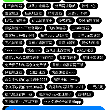
快鸭加速器
旋风加速度器
外网网址导航
软件中心
雷霆加速
狂飙加速器
哔咔漫画
免费vqn外网
快鸭vp加速器
旋风加速度器
快鸭官网
旋风加速度器
蚂蚁加速npv下载官网ios
飞狗加速器
云梯加速器
雷霆每天免费2小时
极光aurora加速器
小蓝鸟pvn加速器
飞机加速器
香蕉加速器官网
雷霆加器速
蚂蚁加速器
Sockboom
快连npv
旋风加速器官网
安易加速器
暴雪vp永久免费加速器下载官网
黑豹加速器
爬梯子加速器
免费梯子加速器永久免费版
香蕉加速器官网正版
风驰加速器
飞驰加速器
快连加速器app
永久不收费的vp加速器2023
加速器试用一天
永久不收费的海外加速器
海外加速器试用一小时
一元机场
旋风加速官网下载
黑洞海外npv加速梯子
西柚加速
黑洞加速npv官网下载
永久免费梯子加速器app
暴雪加速器
快联加速器