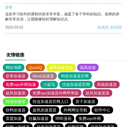
游客
这款学习软件的课程内容非常丰富，涵盖了各个学科的知识。老师的讲
解非常生动，让我能够轻松理解知识点。
2025-03-02
支持
[0]
反对
[0]
友情链接
网站地图
QuickQ
旋风加速度器
旋风加速
坚果加速器
tiktok加速器
狗急加速器官网
免费vqn外网加速
小蓝鸟
优途加速器官网
风驰加速器
旋风加速器
免费vps加速器外网苹果版
旋风加速度器
快连加速器
快连加速器官网入口
原子加速器
快鸭加速器
旋风加速度器
外网网址导航
软件中心
雷霆加速
狂飙加速器
哔咔漫画
免费vqn外网