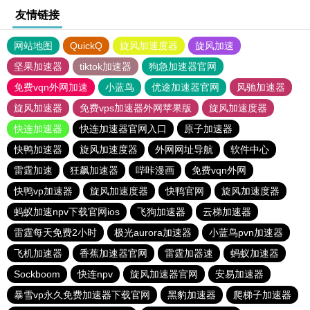
友情链接
网站地图
QuickQ
旋风加速度器
旋风加速
坚果加速器
tiktok加速器
狗急加速器官网
免费vqn外网加速
小蓝鸟
优途加速器官网
风驰加速器
旋风加速器
免费vps加速器外网苹果版
旋风加速度器
快连加速器
快连加速器官网入口
原子加速器
快鸭加速器
旋风加速度器
外网网址导航
软件中心
雷霆加速
狂飙加速器
哔咔漫画
免费vqn外网
快鸭vp加速器
旋风加速度器
快鸭官网
旋风加速度器
蚂蚁加速npv下载官网ios
飞狗加速器
云梯加速器
雷霆每天免费2小时
极光aurora加速器
小蓝鸟pvn加速器
飞机加速器
香蕉加速器官网
雷霆加器速
蚂蚁加速器
Sockboom
快连npv
旋风加速器官网
安易加速器
暴雪vp永久免费加速器下载官网
黑豹加速器
爬梯子加速器