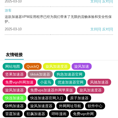
2025-03-10
支持
[0]
反对
[0]
游客
这款加速器VPM应用程序已经为我们带来了无限的流畅体验和安全性保
护。
2025-03-10
支持
[0]
反对
[0]
友情链接
网站地图
QuickQ
旋风加速度器
旋风加速
坚果加速器
tiktok加速器
狗急加速器官网
免费vqn外网加速
小蓝鸟
优途加速器官网
风驰加速器
旋风加速器
免费vps加速器外网苹果版
旋风加速度器
快连加速器
快连加速器官网入口
原子加速器
快鸭加速器
旋风加速度器
外网网址导航
软件中心
雷霆加速
狂飙加速器
哔咔漫画
免费vqn外网