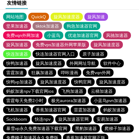
友情链接
网站地图
QuickQ
旋风加速度器
旋风加速
坚果加速器
tiktok加速器
狗急加速器官网
免费vqn外网加速
小蓝鸟
优途加速器官网
风驰加速器
旋风加速器
免费vps加速器外网苹果版
旋风加速度器
快连加速器
快连加速器官网入口
原子加速器
快鸭加速器
旋风加速度器
外网网址导航
软件中心
雷霆加速
狂飙加速器
哔咔漫画
免费vqn外网
快鸭vp加速器
旋风加速度器
快鸭官网
旋风加速度器
蚂蚁加速npv下载官网ios
飞狗加速器
云梯加速器
雷霆每天免费2小时
极光aurora加速器
小蓝鸟pvn加速器
飞机加速器
香蕉加速器官网
雷霆加器速
蚂蚁加速器
Sockboom
快连npv
旋风加速器官网
安易加速器
暴雪vp永久免费加速器下载官网
黑豹加速器
爬梯子加速器
免费梯子加速器永久免费版
香蕉加速器官网正版