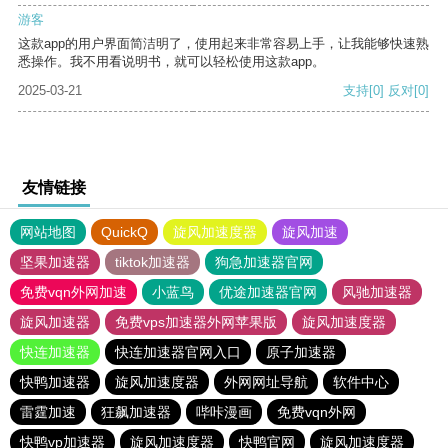
游客
这款app的用户界面简洁明了，使用起来非常容易上手，让我能够快速熟
悉操作。我不用看说明书，就可以轻松使用这款app。
2025-03-21
支持
[0]
反对
[0]
友情链接
网站地图
QuickQ
旋风加速度器
旋风加速
坚果加速器
tiktok加速器
狗急加速器官网
免费vqn外网加速
小蓝鸟
优途加速器官网
风驰加速器
旋风加速器
免费vps加速器外网苹果版
旋风加速度器
快连加速器
快连加速器官网入口
原子加速器
快鸭加速器
旋风加速度器
外网网址导航
软件中心
雷霆加速
狂飙加速器
哔咔漫画
免费vqn外网
快鸭vp加速器
旋风加速度器
快鸭官网
旋风加速度器