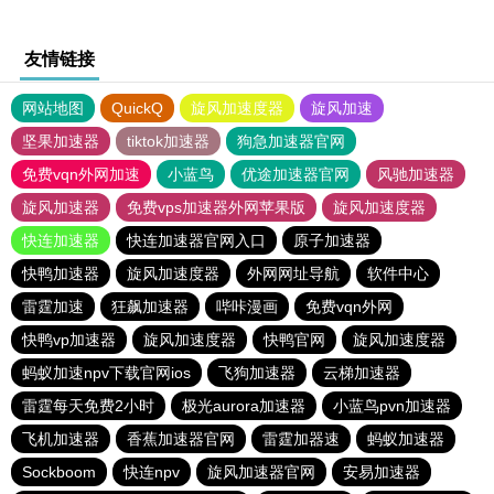
友情链接
网站地图
QuickQ
旋风加速度器
旋风加速
坚果加速器
tiktok加速器
狗急加速器官网
免费vqn外网加速
小蓝鸟
优途加速器官网
风驰加速器
旋风加速器
免费vps加速器外网苹果版
旋风加速度器
快连加速器
快连加速器官网入口
原子加速器
快鸭加速器
旋风加速度器
外网网址导航
软件中心
雷霆加速
狂飙加速器
哔咔漫画
免费vqn外网
快鸭vp加速器
旋风加速度器
快鸭官网
旋风加速度器
蚂蚁加速npv下载官网ios
飞狗加速器
云梯加速器
雷霆每天免费2小时
极光aurora加速器
小蓝鸟pvn加速器
飞机加速器
香蕉加速器官网
雷霆加器速
蚂蚁加速器
Sockboom
快连npv
旋风加速器官网
安易加速器