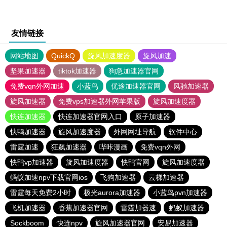
友情链接
网站地图
QuickQ
旋风加速度器
旋风加速
坚果加速器
tiktok加速器
狗急加速器官网
免费vqn外网加速
小蓝鸟
优途加速器官网
风驰加速器
旋风加速器
免费vps加速器外网苹果版
旋风加速度器
快连加速器
快连加速器官网入口
原子加速器
快鸭加速器
旋风加速度器
外网网址导航
软件中心
雷霆加速
狂飙加速器
哔咔漫画
免费vqn外网
快鸭vp加速器
旋风加速度器
快鸭官网
旋风加速度器
蚂蚁加速npv下载官网ios
飞狗加速器
云梯加速器
雷霆每天免费2小时
极光aurora加速器
小蓝鸟pvn加速器
飞机加速器
香蕉加速器官网
雷霆加器速
蚂蚁加速器
Sockboom
快连npv
旋风加速器官网
安易加速器