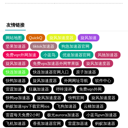
友情链接
网站地图
QuickQ
旋风加速度器
旋风加速
坚果加速器
tiktok加速器
狗急加速器官网
免费vqn外网加速
小蓝鸟
优途加速器官网
风驰加速器
旋风加速器
免费vps加速器外网苹果版
旋风加速度器
快连加速器
快连加速器官网入口
原子加速器
快鸭加速器
旋风加速度器
外网网址导航
软件中心
雷霆加速
狂飙加速器
哔咔漫画
免费vqn外网
快鸭vp加速器
旋风加速度器
快鸭官网
旋风加速度器
蚂蚁加速npv下载官网ios
飞狗加速器
云梯加速器
雷霆每天免费2小时
极光aurora加速器
小蓝鸟pvn加速器
飞机加速器
香蕉加速器官网
雷霆加器速
蚂蚁加速器