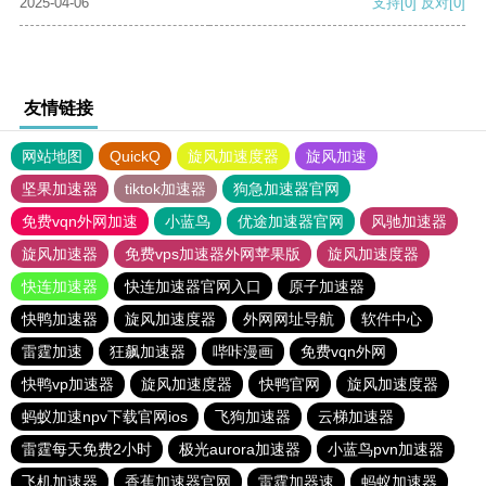
2025-04-06
支持
[0]
反对
[0]
友情链接
网站地图
QuickQ
旋风加速度器
旋风加速
坚果加速器
tiktok加速器
狗急加速器官网
免费vqn外网加速
小蓝鸟
优途加速器官网
风驰加速器
旋风加速器
免费vps加速器外网苹果版
旋风加速度器
快连加速器
快连加速器官网入口
原子加速器
快鸭加速器
旋风加速度器
外网网址导航
软件中心
雷霆加速
狂飙加速器
哔咔漫画
免费vqn外网
快鸭vp加速器
旋风加速度器
快鸭官网
旋风加速度器
蚂蚁加速npv下载官网ios
飞狗加速器
云梯加速器
雷霆每天免费2小时
极光aurora加速器
小蓝鸟pvn加速器
飞机加速器
香蕉加速器官网
雷霆加器速
蚂蚁加速器