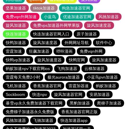
坚果加速器
tiktok加速器
狗急加速器官网
免费vqn外网加速
小蓝鸟
优途加速器官网
风驰加速器
旋风加速器
免费vps加速器外网苹果版
旋风加速度器
快连加速器
快连加速器官网入口
原子加速器
快鸭加速器
旋风加速度器
外网网址导航
软件中心
雷霆加速
狂飙加速器
哔咔漫画
免费vqn外网
快鸭vp加速器
旋风加速度器
快鸭官网
旋风加速度器
蚂蚁加速npv下载官网ios
飞狗加速器
云梯加速器
雷霆每天免费2小时
极光aurora加速器
小蓝鸟pvn加速器
飞机加速器
香蕉加速器官网
雷霆加器速
蚂蚁加速器
Sockboom
快连npv
旋风加速器官网
安易加速器
暴雪vp永久免费加速器下载官网
黑豹加速器
爬梯子加速器
免费梯子加速器永久免费版
香蕉加速器官网正版
风驰加速器
飞驰加速器
快连加速器app