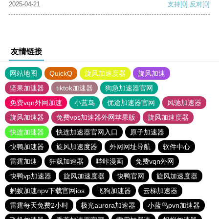
2025-04-21
支持
[0]
反对
[0]
友情链接
网站地图
QuickQ
旋风加速度器
旋风加速
坚果加速器
tiktok加速器
狗急加速器官网
免费vqn外网加速
小蓝鸟
优途加速器官网
风驰加速器
旋风加速器
免费vps加速器外网苹果版
旋风加速度器
快连加速器
快连加速器官网入口
原子加速器
快鸭加速器
旋风加速度器
外网网址导航
软件中心
雷霆加速
狂飙加速器
哔咔漫画
免费vqn外网
快鸭vp加速器
旋风加速度器
快鸭官网
旋风加速度器
蚂蚁加速npv下载官网ios
飞狗加速器
云梯加速器
雷霆每天免费2小时
极光aurora加速器
小蓝鸟pvn加速器