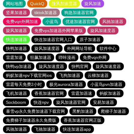
网站地图
QuickQ
旋风加速度器
旋风加速
坚果加速器
tiktok加速器
狗急加速器官网
免费vqn外网加速
小蓝鸟
优途加速器官网
风驰加速器
旋风加速器
免费vps加速器外网苹果版
旋风加速度器
快连加速器
快连加速器官网入口
原子加速器
快鸭加速器
旋风加速度器
外网网址导航
软件中心
雷霆加速
狂飙加速器
哔咔漫画
免费vqn外网
快鸭vp加速器
旋风加速度器
快鸭官网
旋风加速度器
蚂蚁加速npv下载官网ios
飞狗加速器
云梯加速器
雷霆每天免费2小时
极光aurora加速器
小蓝鸟pvn加速器
飞机加速器
香蕉加速器官网
雷霆加器速
蚂蚁加速器
Sockboom
快连npv
旋风加速器官网
安易加速器
暴雪vp永久免费加速器下载官网
黑豹加速器
爬梯子加速器
免费梯子加速器永久免费版
香蕉加速器官网正版
风驰加速器
飞驰加速器
快连加速器app