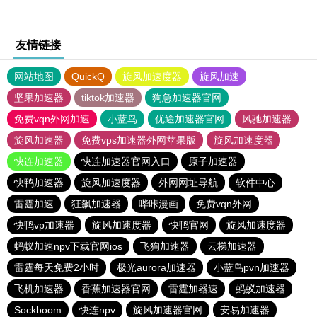
友情链接
网站地图
QuickQ
旋风加速度器
旋风加速
坚果加速器
tiktok加速器
狗急加速器官网
免费vqn外网加速
小蓝鸟
优途加速器官网
风驰加速器
旋风加速器
免费vps加速器外网苹果版
旋风加速度器
快连加速器
快连加速器官网入口
原子加速器
快鸭加速器
旋风加速度器
外网网址导航
软件中心
雷霆加速
狂飙加速器
哔咔漫画
免费vqn外网
快鸭vp加速器
旋风加速度器
快鸭官网
旋风加速度器
蚂蚁加速npv下载官网ios
飞狗加速器
云梯加速器
雷霆每天免费2小时
极光aurora加速器
小蓝鸟pvn加速器
飞机加速器
香蕉加速器官网
雷霆加器速
蚂蚁加速器
Sockboom
快连npv
旋风加速器官网
安易加速器