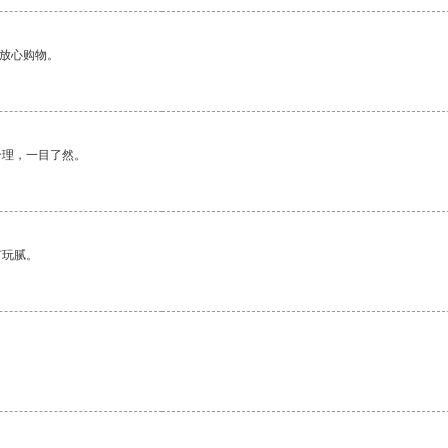
够放心购物。
合理，一目了然。
有玩腻。
。