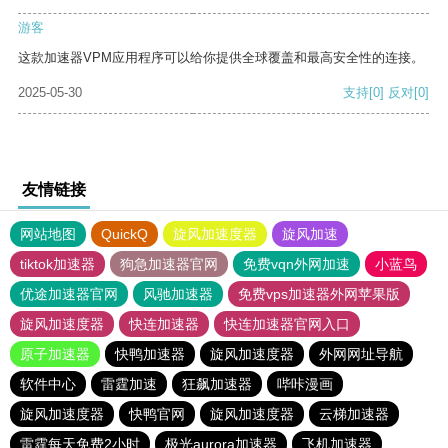
游客
这款加速器VPM应用程序可以给你提供全球覆盖和最高安全性的连接。
2025-05-30
支持
[0]
反对
[0]
友情链接
网站地图
QuickQ
旋风加速度器
旋风加速
tiktok加速器
狗急加速器官网
免费vqn外网加速
小蓝鸟
优途加速器官网
风驰加速器
免费vps加速器外网苹果版
旋风加速度器
快连加速器
快连加速器官网入口
原子加速器
快鸭加速器
旋风加速度器
外网网址导航
软件中心
雷霆加速
狂飙加速器
哔咔漫画
旋风加速度器
快鸭官网
旋风加速度器
云梯加速器
雷霆每天免费2小时
极光aurora加速器
飞机加速器