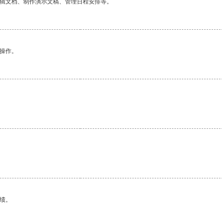
编辑文档、制作演示文稿、管理日程安排等。
悉操作。
。
绩。