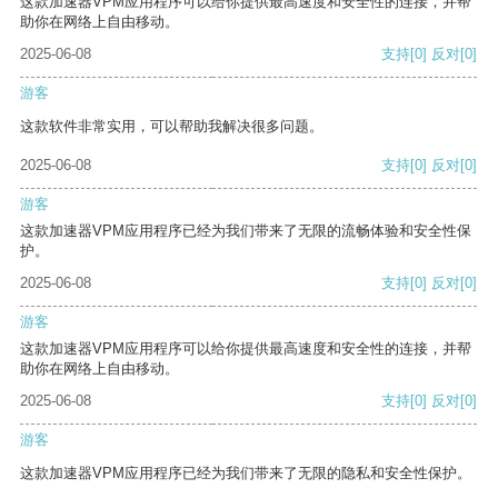
这款加速器VPM应用程序可以给你提供最高速度和安全性的连接，并帮
助你在网络上自由移动。
2025-06-08
支持
[0]
反对
[0]
游客
这款软件非常实用，可以帮助我解决很多问题。
2025-06-08
支持
[0]
反对
[0]
游客
这款加速器VPM应用程序已经为我们带来了无限的流畅体验和安全性保
护。
2025-06-08
支持
[0]
反对
[0]
游客
这款加速器VPM应用程序可以给你提供最高速度和安全性的连接，并帮
助你在网络上自由移动。
2025-06-08
支持
[0]
反对
[0]
游客
这款加速器VPM应用程序已经为我们带来了无限的隐私和安全性保护。