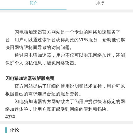
简介
排行
闪电猫加速器官方网站是一个专业的网络加速服务平
台，用户可以通过该平台获得高效的VPN服务，帮助他们解
决因网络限制而导致的访问问题。
通过闪电猫加速器，用户不仅可以实现网络加速，还能
保护个人隐私信息，避免网络攻击。
闪电猫加速器破解版免费
官方网站提供了详细的使用说明和技术支持，用户可以
根据自己的需求选择合适的服务套餐。
闪电猫加速器官方网站致力于为用户提供快速稳定的网
络加速体验，让用户真正感受到网络的便利和畅快。
#37#
评论