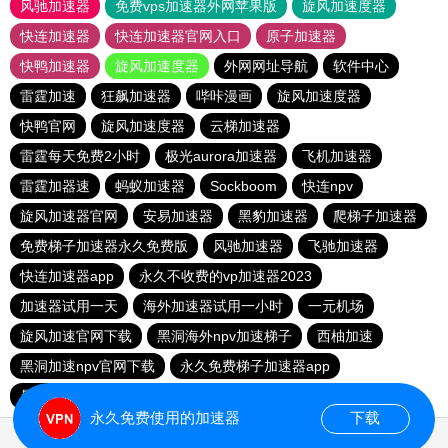
风驰加速器
免费vps加速器外网苹果版
旋风加速度器
快连加速器
快连加速器官网入口
原子加速器
快鸭加速器
旋风加速度器
外网网址导航
软件中心
雷霆加速
狂飙加速器
哔咔漫画
旋风加速度器
快鸭官网
旋风加速度器
云梯加速器
雷霆每天免费2小时
极光aurora加速器
飞机加速器
雷霆加器速
蚂蚁加速器
Sockboom
快连npv
旋风加速器官网
安易加速器
黑豹加速器
爬梯子加速器
免费梯子加速器永久免费版
风驰加速器
飞驰加速器
快连加速器app
永久不收费的vp加速器2023
加速器试用一天
海外加速器试用一小时
一元机场
旋风加速官网下载
黑洞海外npv加速梯子
西柚加速
黑洞加速npv官网下载
永久免费梯子加速器app
暴雪加速器
快联加速器
永久免费使用的加速器
下载