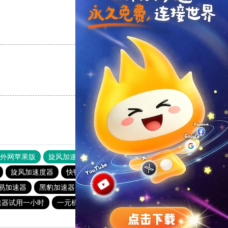
支持
[0]
反对
[0]
支持
[0]
反对
[0]
器外网苹果版
旋风加速度器
快连加速器
旋风加速度器
快鸭官网
旋风加速度器
云梯加速器
易加速器
黑豹加速器
爬梯子加速器
速器试用一小时
一元机场
旋风加速官网下载