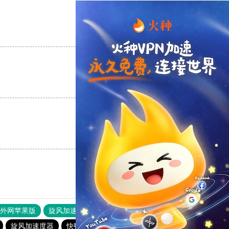
支持
[0]
反对
[0]
支持
[0]
反对
[0]
支持
[0]
反对
[0]
器外网苹果版
旋风加速度器
快连加速器
旋风加速度器
快鸭官网
旋风加速度器
云梯加速器