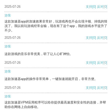
2025-07-26
支持
[0]
反对
[0]
游客
这款加速器app的加速效果非常好，玩游戏再也不会出现卡顿、掉线的情
况了。我以前玩游戏经常会输，现在有了这个app，我的游戏水平提升了
不少。
2025-07-26
支持
[0]
反对
[0]
游客
这款游戏的音乐非常优美，听了让人心旷神怡。
2025-07-26
支持
[0]
反对
[0]
游客
这款加速器app的操作非常简单，一键加速就能开启，非常方便。
2025-07-26
支持
[0]
反对
[0]
游客
这款加速器VPM应用程序可以给你提供最高速度和安全性的连接，并帮
助你在网络上自由移动。