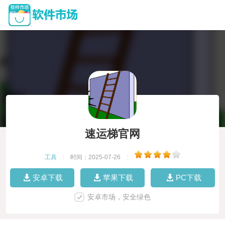
速运梯官网
工具
|
时间：2025-07-26
|
安卓下载
苹果下载
PC下载
安卓市场，安全绿色