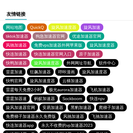
友情链接
网站地图
QuickQ
旋风加速度器
旋风加速
tiktok加速器
狗急加速器官网
优途加速器官网
风驰加速器
免费vps加速器外网苹果版
旋风加速度器
快连加速器
快连加速器官网入口
原子加速器
快鸭加速器
旋风加速度器
外网网址导航
软件中心
雷霆加速
狂飙加速器
哔咔漫画
旋风加速度器
快鸭官网
旋风加速度器
云梯加速器
雷霆每天免费2小时
极光aurora加速器
飞机加速器
雷霆加器速
蚂蚁加速器
Sockboom
快连npv
旋风加速器官网
安易加速器
黑豹加速器
爬梯子加速器
免费梯子加速器永久免费版
风驰加速器
飞驰加速器
快连加速器app
永久不收费的vp加速器2023