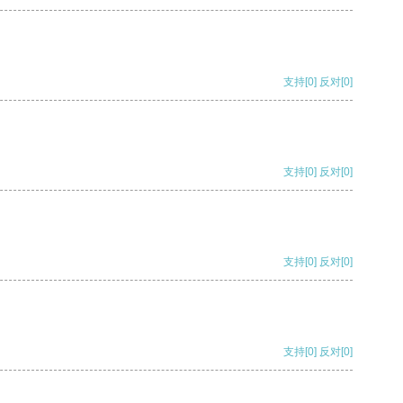
支持
[0]
反对
[0]
支持
[0]
反对
[0]
支持
[0]
反对
[0]
支持
[0]
反对
[0]