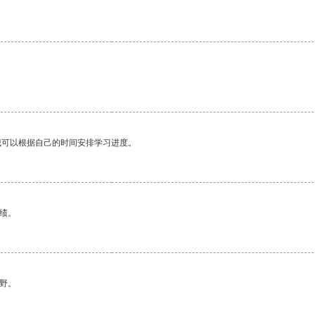
。
我可以根据自己的时间安排学习进度。
绩。
野。