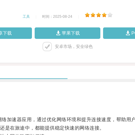
工具
|
时间：2025-08-24
|
卓下载
苹果下载
安卓市场，安全绿色
网络加速器应用，通过优化网络环境和提升连接速度，帮助用
还是在旅途中，都能提供稳定快速的网络连接。