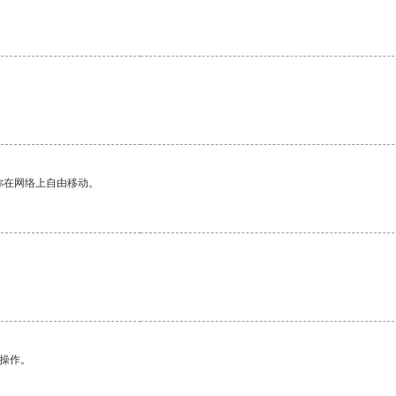
你在网络上自由移动。
。
悉操作。