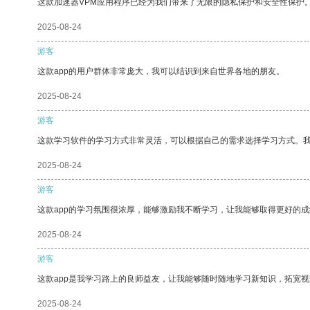
这款加速器VPM应用程序已经为我们带来了无限的隐私保护和安全性保护
2025-08-24
游客
这款app的用户群体非常庞大，我可以结识到来自世界各地的朋友。
2025-08-24
游客
这款学习软件的学习方式非常灵活，可以根据自己的需求选择学习方式。
2025-08-24
游客
这款app的学习氛围很浓厚，能够激励我不断学习，让我能够取得更好的成
2025-08-24
游客
这款app是我学习路上的良师益友，让我能够随时随地学习新知识，拓宽视
2025-08-24